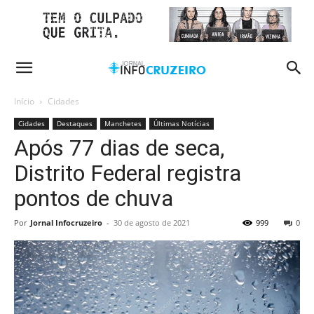
Início
Cidades
Cidades
Destaques
Manchetes
Últimas Notícias
Após 77 dias de seca,
Distrito Federal registra
pontos de chuva
Por
Jornal Infocruzeiro
-
30 de agosto de 2021
999
0