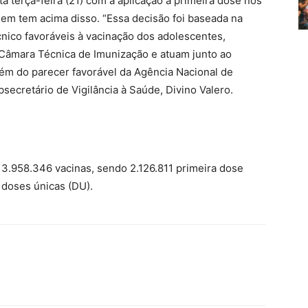
 terça-feira (21) com a aplicação a primeira dose nos
em tem acima disso. “Essa decisão foi baseada na
nico favoráveis à vacinação dos adolescentes,
 Câmara Técnica de Imunização e atuam junto ao
ém do parecer favorável da Agência Nacional de
ubsecretário de Vigilância à Saúde, Divino Valero.
u 3.958.346 vacinas, sendo 2.126.811 primeira dose
 doses únicas (DU).