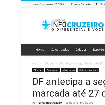
sexta-feira, agosto 7, 2026
Entrar / Cadastrar
Public
Jornal
Info
Cruzeiro
Home
Celebridades
Cidades
Esporte
Início
Cidades
DF antecipa a segunda dose da Pfi
Cidades
Destaques
Manchetes
Últimas Notícias
DF antecipa a se
marcada até 27 
Por
Jornal Infocruzeiro
-
23 de setembro de 2021