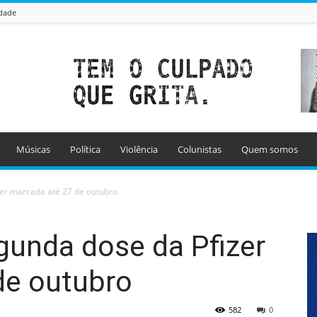
idade
Músicas
Política
Violência
Colunistas
Quem somos
zer marcada até 27 de outubro
gunda dose da Pfizer
de outubro
582
0