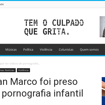
ade
Músicas
Política
Violência
Colunistas
Quem somos
or ter vídeos de pornografia...
imas Notícias
Violência
an Marco foi preso
 pornografia infantil