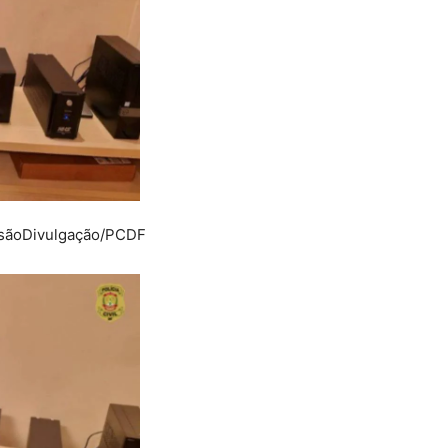
são
Divulgação/PCDF