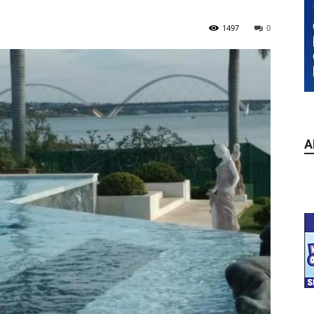
1497
0
A