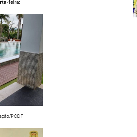
rta-feira:
gação/PCDF