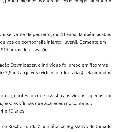
ntil, podem alcançar 6 anos por cada compartilhamento
 um servente de pedreiro, de 23 anos, também acabou
rquivos de pornografia infanto-juvenil. Somente em
 515 horas de gravação.
ração Downloader, o indivíduo foi preso em flagrante
 2,5 mil arquivos (vídeos e fotografias) relacionados
baia, confessou que assistia aos vídeos “apenas por
gações, as vítimas que aparecem no conteúdo
4 e 10 anos.
, no Riacho Fundo 2, um técnico legislativo do Senado