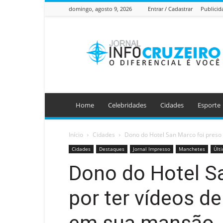
domingo, agosto 9, 2026
Entrar / Cadastrar
Publicid
Jornal
Info
Cruzeiro
Home
Celebridades
Cidades
Esporte
Início
Cidades
Dono do Hotel San Marco foi preso p
Cidades
Destaques
Jornal Impresso
Manchetes
Últ
Dono do Hotel S
por ter vídeos de