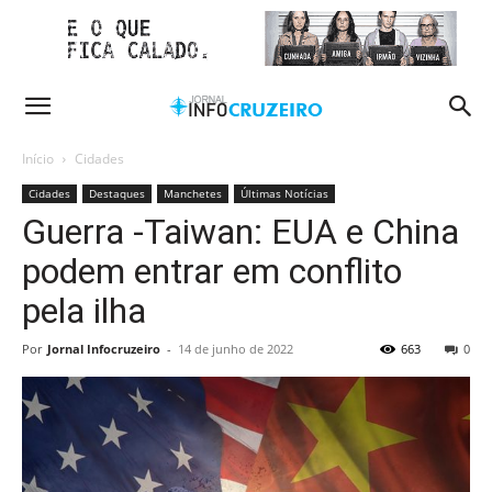
Início
Cidades
Cidades
Destaques
Manchetes
Últimas Notícias
Guerra -Taiwan: EUA e China
podem entrar em conflito
pela ilha
Por
Jornal Infocruzeiro
-
14 de junho de 2022
663
0