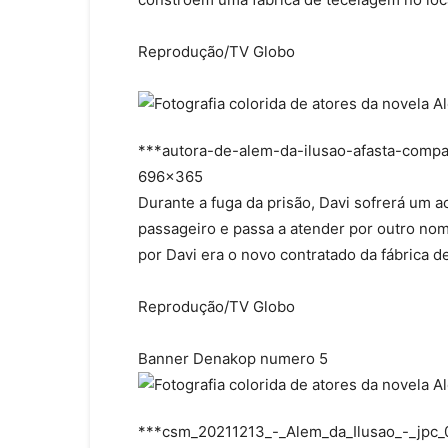
Reprodução/TV Globo
***autora-de-alem-da-ilusao-afasta-compar
696×365
Durante a fuga da prisão, Davi sofrerá um a
passageiro e passa a atender por outro n
por Davi era o novo contratado da fábrica d
Reprodução/TV Globo
Banner Denakop numero 5
***csm_20211213_-_Alem_da_Ilusao_-_jpc