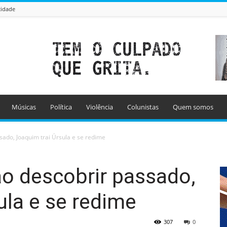
cidade
Músicas
Política
Violência
Colunistas
Quem somos
sado, Joaquim trai Úrsula e se redime
ao descobrir passado,
ula e se redime
307
0