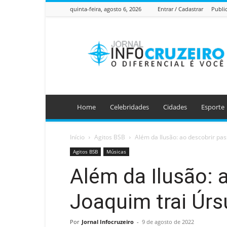
quinta-feira, agosto 6, 2026
Entrar / Cadastrar
Publi
Jornal
Info
Cruzeiro
Home
Celebridades
Cidades
Esporte
Início
Agitos BSB
Além da Ilusão: ao descobrir pas
Agitos BSB
Músicas
Além da Ilusão: 
Joaquim trai Úrs
Por
Jornal Infocruzeiro
-
9 de agosto de 2022