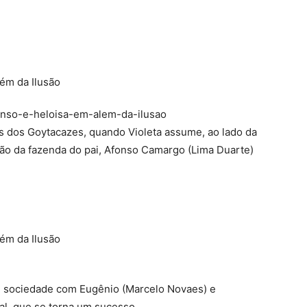
nso-e-heloisa-em-alem-da-ilusao
s dos Goytacazes, quando Violeta assume, ao lado da
ção da fazenda do pai, Afonso Camargo (Lima Duarte)
 sociedade com Eugênio (Marcelo Novaes) e
al, que se torna um sucesso