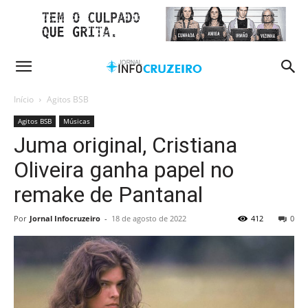
Início
Agitos BSB
Agitos BSB
Músicas
Juma original, Cristiana
Oliveira ganha papel no
remake de Pantanal
Por
Jornal Infocruzeiro
-
18 de agosto de 2022
412
0