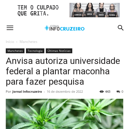
Início
Manchetes
Manchetes
Tecnologia
Últimas Notícias
Anvisa autoriza universidade
federal a plantar maconha
para fazer pesquisa
Por
Jornal Infocruzeiro
-
16 de dezembro de 2022
443
0