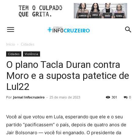
Início
Cidades
Cidades
Violência
O plano Tacla Duran contra
Moro e a suposta patetice de
Lul22
Por
Jornal Infocruzeiro
-
25 de maio de 2023
301
0
Você aí que votou em Lula, esperando que ele e o seu
partido “pacificassem” o país, depois de quatro anos de
Jair Bolsonaro — você foi enganado. O presidente da