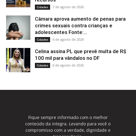
7 de agosto de 2026
Cidades
Câmara aprova aumento de penas para
crimes sexuais contra crianças e
adolescentes Fonte:...
6 de agosto de 2026
Cidades
Celina assina PL que prevê multa de R$
100 mil para vândalos no DF
6 de agosto de 2026
Cidades
Fique sempre informado com o melhor
conteúdo da integra. Levando para você o
compromisso com a verdade, dignidade e