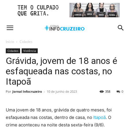
Início
Cidades
Cidades
Violência
Grávida, jovem de 18 anos é
esfaqueada nas costas, no
Itapoã
Por
Jornal Infocruzeiro
-
10 de junho de 2023
358
0
Uma jovem de 18 anos, grávida de quatro meses, foi
esfaqueada nas costas, dentro de casa, no
Itapoã
. O
crime aconteceu na noite desta sexta-feira (9/6).