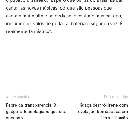
o público brasileiro. “Espero que os fãs do Brasil saibam
cantar as novas músicas, porque são pessoas que
cantam muito alto e se dedicam a cantar a música toda,
incluindo os solos de guitarra, bateria e segunda voz. É
realmente fantástico”.
Artigo anterior
Próximo artigo
Febre da transparência: 8
Graça destrói Irene com
gadgets tecnológicos que são
revelação bombástica em
sucesso
Terra e Paixão