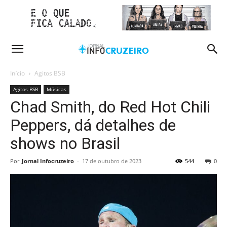
Início
Agitos BSB
Agitos BSB
Músicas
Chad Smith, do Red Hot Chili
Peppers, dá detalhes de
shows no Brasil
Por
Jornal Infocruzeiro
-
17 de outubro de 2023
544
0