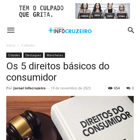
Início
Cidades
Cidades
Destaques
Manchetes
Os 5 direitos básicos do
consumidor
Por
Jornal Infocruzeiro
-
19 de novembro de 2023
654
0