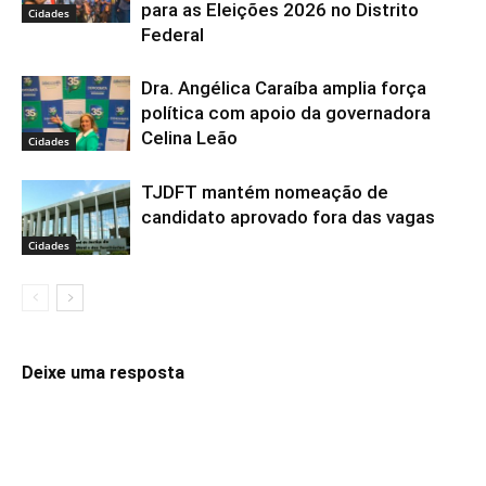
para as Eleições 2026 no Distrito
Cidades
Federal
Dra. Angélica Caraíba amplia força
política com apoio da governadora
Celina Leão
Cidades
TJDFT mantém nomeação de
candidato aprovado fora das vagas
Cidades
Deixe uma resposta