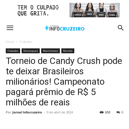
Início
Cidades
Cidades
Destaques
Manchetes
Mundo
Torneio de Candy Crush pode
te deixar Brasileiros
milionários! Campeonato
pagará prêmio de R$ 5
milhões de reais
Por
Jornal Infocruzeiro
-
9 de abril de 2024
650
0