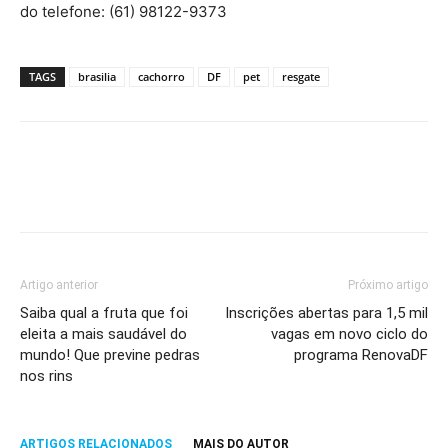
do telefone: (61) 98122-9373
TAGS
brasilia
cachorro
DF
pet
resgate
Artigo anterior
Próximo artigo
Saiba qual a fruta que foi
Inscrições abertas para 1,5 mil
eleita a mais saudável do
vagas em novo ciclo do
mundo! Que previne pedras
programa RenovaDF
nos rins
ARTIGOS RELACIONADOS
MAIS DO AUTOR