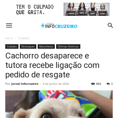
Início
Cidades
Cidades
Destaques
Manchetes
Últimas Notícias
Cachorro desaparece e
tutora recebe ligação com
pedido de resgate
Por
Jornal Infocruzeiro
-
4 de junho de 2024
664
0