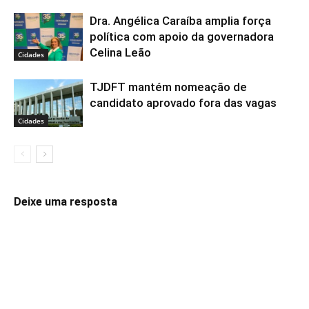
Dra. Angélica Caraíba amplia força
política com apoio da governadora
Celina Leão
Cidades
TJDFT mantém nomeação de
candidato aprovado fora das vagas
Cidades
Deixe uma resposta