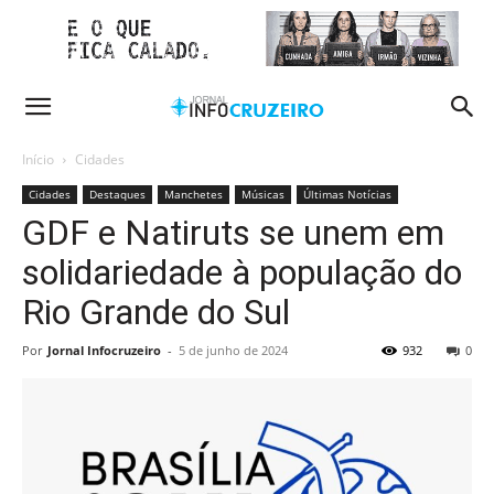
Início
Cidades
Cidades
Destaques
Manchetes
Músicas
Últimas Notícias
GDF e Natiruts se unem em
solidariedade à população do
Rio Grande do Sul
Por
Jornal Infocruzeiro
-
5 de junho de 2024
932
0