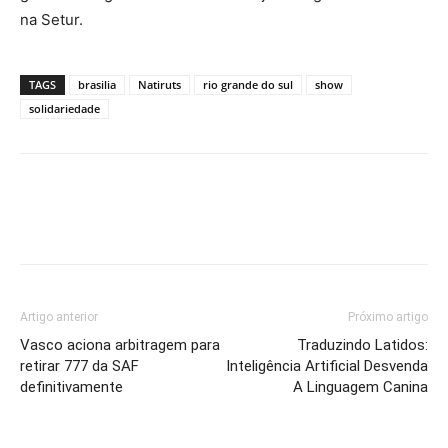
na Setur.
TAGS
brasilia
Natiruts
rio grande do sul
show
solidariedade
Artigo anterior
Próximo artigo
Vasco aciona arbitragem para
Traduzindo Latidos:
retirar 777 da SAF
Inteligência Artificial Desvenda
definitivamente
A Linguagem Canina