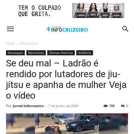
Início
Destaques
Destaques
Manchetes
Últimas Notícias
Violência
Se deu mal – Ladrão é
rendido por lutadores de jiu-
jítsu e apanha de mulher Veja
o vídeo
Por
Jornal Infocruzeiro
-
7 de junho de 2024
788
0