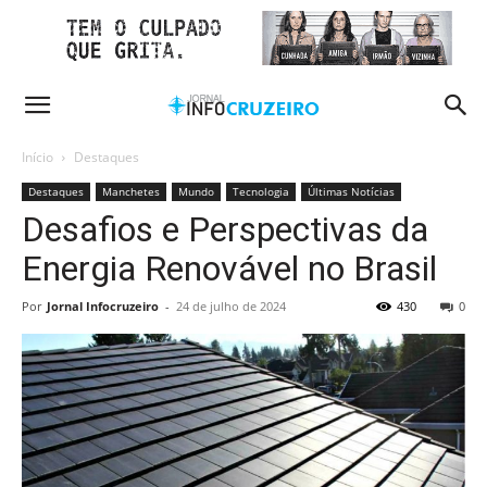
Início
Destaques
Destaques
Manchetes
Mundo
Tecnologia
Últimas Notícias
Desafios e Perspectivas da
Energia Renovável no Brasil
Por
Jornal Infocruzeiro
-
24 de julho de 2024
430
0