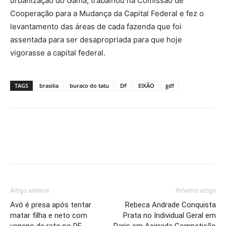
urbanização do Gama, trabalhou na Comissão de
Cooperação para a Mudança da Capital Federal e fez o
levantamento das áreas de cada fazenda que foi
assentada para ser desapropriada para que hoje
vigorasse a capital federal.
TAGS
brasilia
buraco do tatu
DF
EIXÃO
gdf
Artigo anterior
Próximo artigo
Avó é presa após tentar
Rebeca Andrade Conquista
matar filha e neto com
Prata no Individual Geral em
veneno de rato no DF
Paris em Acirrada Competição