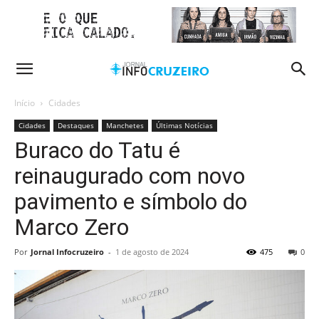
Início
Cidades
Cidades
Destaques
Manchetes
Últimas Notícias
Buraco do Tatu é
reinaugurado com novo
pavimento e símbolo do
Marco Zero
Por
Jornal Infocruzeiro
-
1 de agosto de 2024
475
0