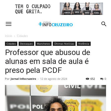
Início
Cidades
Cidades
Destaques
Manchetes
Últimas Notícias
Violência
Professor que abusou de
alunas em sala de aula é
preso pela PCDF
Por
Jornal Infocruzeiro
-
12 de agosto de 2024
652
0