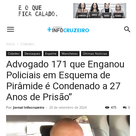
Início
Cidades
Cidades
Destaques
Esporte
Manchetes
Últimas Notícias
Advogado 171 que Enganou
Policiais em Esquema de
Pirâmide é Condenado a 27
Anos de Prisão”
Por
Jornal Infocruzeiro
-
20 de setembro de 2024
475
0