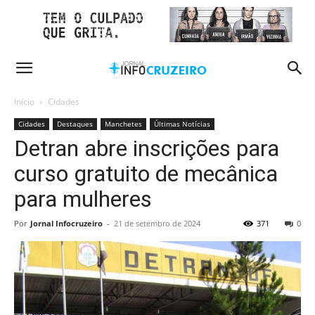
Início
Cidades
Cidades
Destaques
Manchetes
Últimas Notícias
Detran abre inscrições para
curso gratuito de mecânica
para mulheres
Por
Jornal Infocruzeiro
-
21 de setembro de 2024
371
0