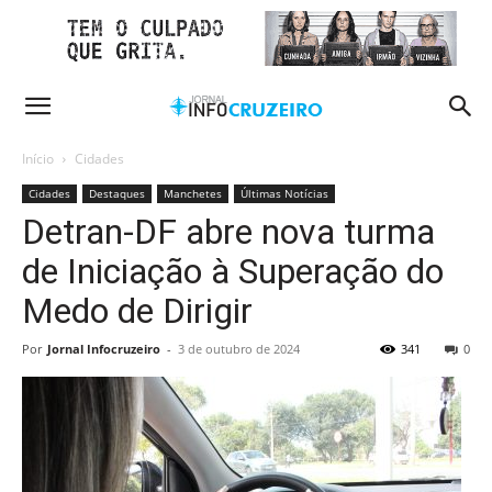
Início
Cidades
Cidades
Destaques
Manchetes
Últimas Notícias
Detran-DF abre nova turma
de Iniciação à Superação do
Medo de Dirigir
Por
Jornal Infocruzeiro
-
3 de outubro de 2024
341
0