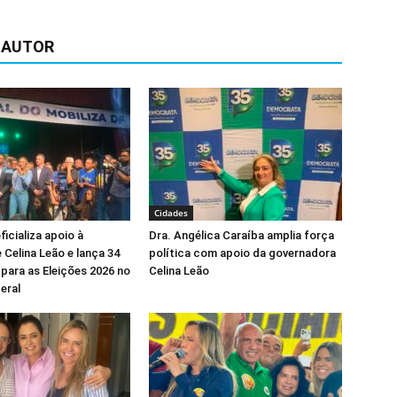
 AUTOR
Cidades
icializa apoio à
Dra. Angélica Caraíba amplia força
 Celina Leão e lança 34
política com apoio da governadora
para as Eleições 2026 no
Celina Leão
eral