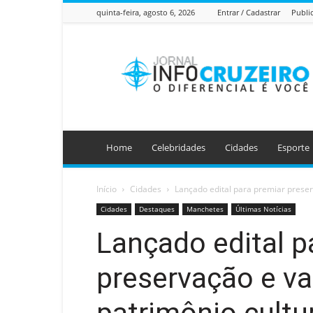
quinta-feira, agosto 6, 2026
Entrar / Cadastrar
Publi
Jornal
Info
Cruzeiro
Home
Celebridades
Cidades
Esporte
Início
Cidades
Lançado edital para premiar preser
Cidades
Destaques
Manchetes
Últimas Notícias
Lançado edital p
preservação e va