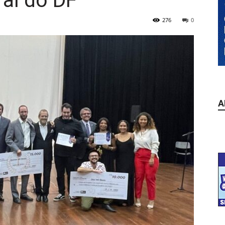
ral do DF
276
0
A