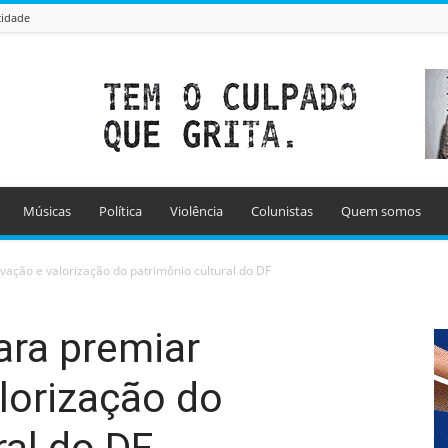
cidade
Músicas
Política
Violência
Colunistas
Quem somos
vação e valorização do patrimônio cultural do DF
ara premiar
lorização do