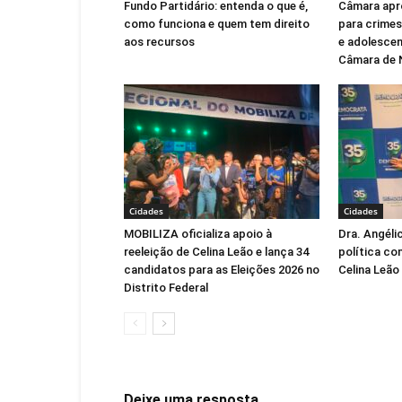
Fundo Partidário: entenda o que é,
Câmara apr
como funciona e quem tem direito
para crimes
aos recursos
e adolescen
Câmara de 
Cidades
Cidades
MOBILIZA oficializa apoio à
Dra. Angéli
reeleição de Celina Leão e lança 34
política co
candidatos para as Eleições 2026 no
Celina Leão
Distrito Federal
Deixe uma resposta