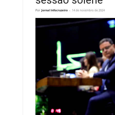
sessão solene
Por
Jornal Infocruzeiro
-
14 de novembro de 2024