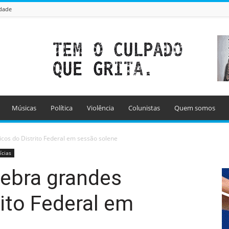
idade
Músicas
Política
Violência
Colunistas
Quem somos
cos do Distrito Federal em sessão solene
ícias
lebra grandes
ito Federal em