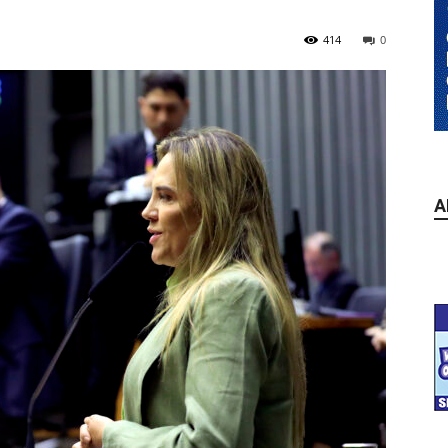
414
0
A