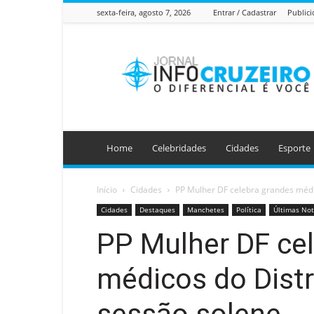
sexta-feira, agosto 7, 2026
Entrar / Cadastrar
Public
Jornal
Info
Cruzeiro
Home
Celebridades
Cidades
Esporte
Início
Cidades
PP Mulher DF celebra grandes médi
Cidades
Destaques
Manchetes
Política
Últimas Not
PP Mulher DF ce
médicos do Distr