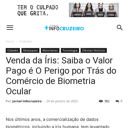
Início
Cidades
Cidades
Destaques
Manchetes
Tecnologia
Últimas Notícias
Venda da Íris: Saiba o Valor
Pago é O Perigo por Trás do
Comércio de Biometria
Ocular
Por
Jornal Infocruzeiro
-
29 de janeiro de 2025
382
0
Nos últimos anos, a comercialização de dados
biométricos, incluindo a íris humana, tem levantado