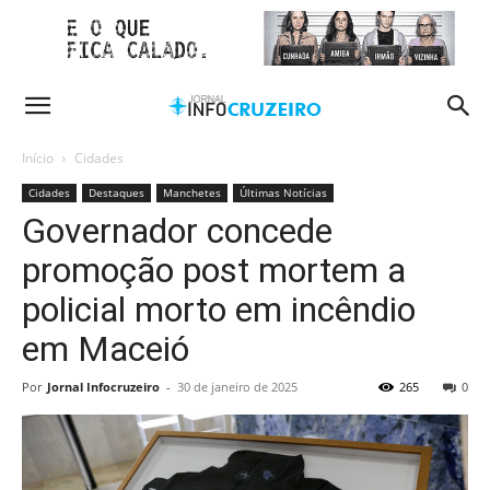
Início
Cidades
Cidades
Destaques
Manchetes
Últimas Notícias
Governador concede
promoção post mortem a
policial morto em incêndio
em Maceió
Por
Jornal Infocruzeiro
-
30 de janeiro de 2025
265
0