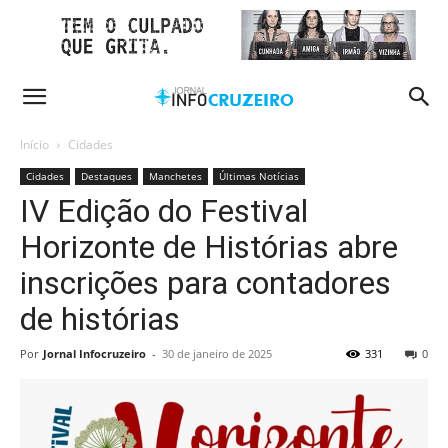
Início
Cidades
Cidades
Destaques
Manchetes
Últimas Notícias
IV Edição do Festival
Horizonte de Histórias abre
inscrições para contadores
de histórias
Por
Jornal Infocruzeiro
-
30 de janeiro de 2025
331
0