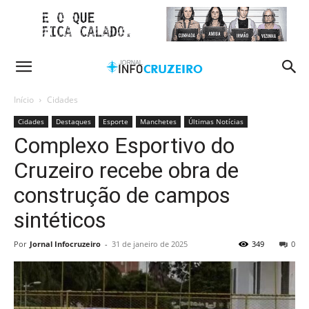
Início
Cidades
Cidades
Destaques
Esporte
Manchetes
Últimas Notícias
Complexo Esportivo do
Cruzeiro recebe obra de
construção de campos
sintéticos
Por
Jornal Infocruzeiro
-
31 de janeiro de 2025
349
0