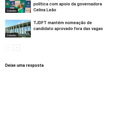
política com apoio da governadora
Celina Leão
Cidades
TJDFT mantém nomeação de
candidato aprovado fora das vagas
Cidades
Deixe uma resposta