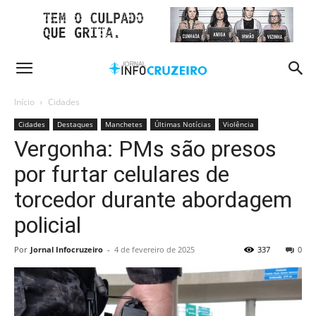
Início
Cidades
Cidades
Destaques
Manchetes
Últimas Notícias
Violência
Vergonha: PMs são presos
por furtar celulares de
torcedor durante abordagem
policial
Por
Jornal Infocruzeiro
-
4 de fevereiro de 2025
337
0