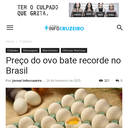
Início
Cidades
Cidades
Destaques
Manchetes
Últimas Notícias
Preço do ovo bate recorde no
Brasil
Por
Jornal Infocruzeiro
-
24 de fevereiro de 2025
321
0