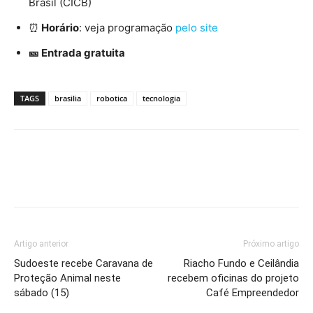
Brasil (CICB)
⏰
Horário
: veja programação
pelo site
🎫 Entrada gratuita
TAGS
brasilia
robotica
tecnologia
Artigo anterior
Próximo artigo
Sudoeste recebe Caravana de
Riacho Fundo e Ceilândia
Proteção Animal neste
recebem oficinas do projeto
sábado (15)
Café Empreendedor