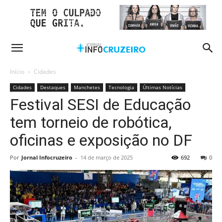
Início
Cidades
Cidades
Destaques
Manchetes
Tecnologia
Últimas Notícias
Festival SESI de Educação
tem torneio de robótica,
oficinas e exposição no DF
Por
Jornal Infocruzeiro
-
14 de março de 2025
692
0