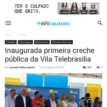
Início
Cidades
Cidades
Destaques
Manchetes
Últimas Notícias
Inaugurada primeira creche
pública da Vila Telebrasilia
Por
Jornal Infocruzeiro
-
19 de março de 2025
347
0