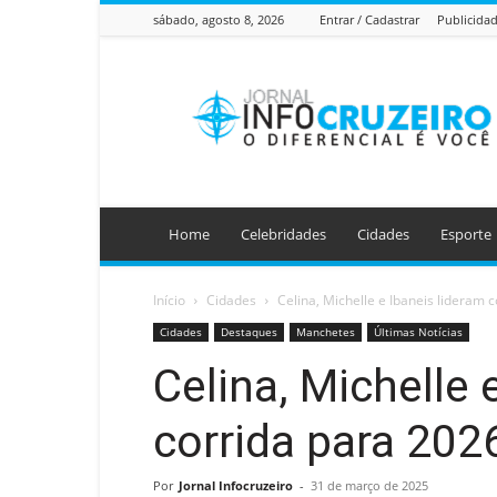
sábado, agosto 8, 2026
Entrar / Cadastrar
Publicida
Jornal
Info
Cruzeiro
Home
Celebridades
Cidades
Esporte
Início
Cidades
Celina, Michelle e Ibaneis lideram 
Cidades
Destaques
Manchetes
Últimas Notícias
Celina, Michelle 
corrida para 202
Por
Jornal Infocruzeiro
-
31 de março de 2025