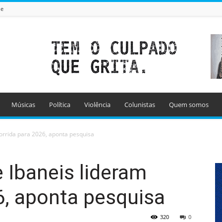
de
Músicas
Política
Violência
Colunistas
Quem somos
corrida para 2026, aponta pesquisa
e Ibaneis lideram
6, aponta pesquisa
320
0