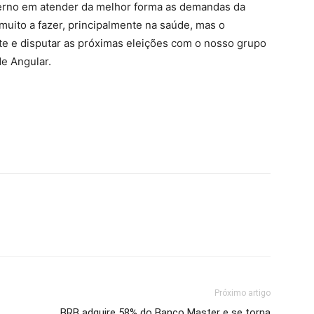
verno em atender da melhor forma as demandas da
muito a fazer, principalmente na saúde, mas o
te e disputar as próximas eleições com o nosso grupo
de Angular.
Próximo artigo
BRB adquire 58% do Banco Master e se torna