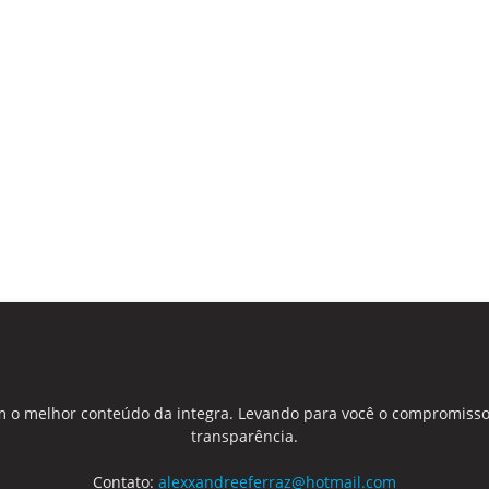
 o melhor conteúdo da integra. Levando para você o compromisso
transparência.
Contato:
alexxandreeferraz@hotmail.com