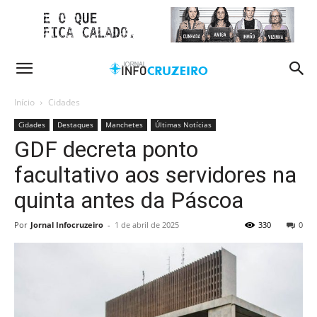
Início
Cidades
Cidades
Destaques
Manchetes
Últimas Notícias
GDF decreta ponto
facultativo aos servidores na
quinta antes da Páscoa
Por
Jornal Infocruzeiro
-
1 de abril de 2025
330
0