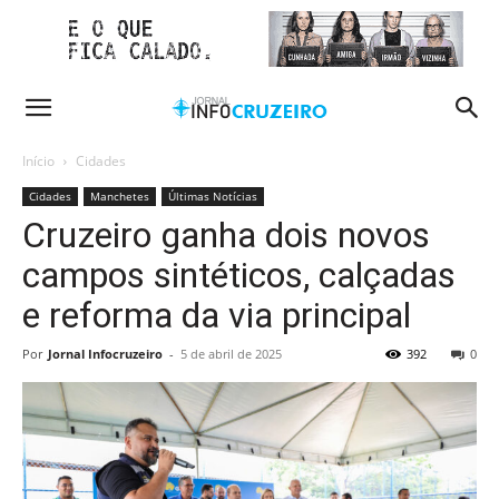
Início
Cidades
Cidades
Manchetes
Últimas Notícias
Cruzeiro ganha dois novos
campos sintéticos, calçadas
e reforma da via principal
Por
Jornal Infocruzeiro
-
5 de abril de 2025
392
0