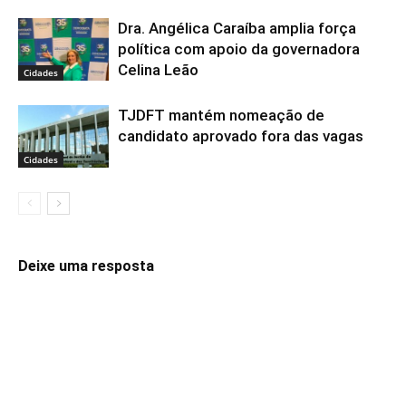
Dra. Angélica Caraíba amplia força
política com apoio da governadora
Celina Leão
Cidades
TJDFT mantém nomeação de
candidato aprovado fora das vagas
Cidades
Deixe uma resposta