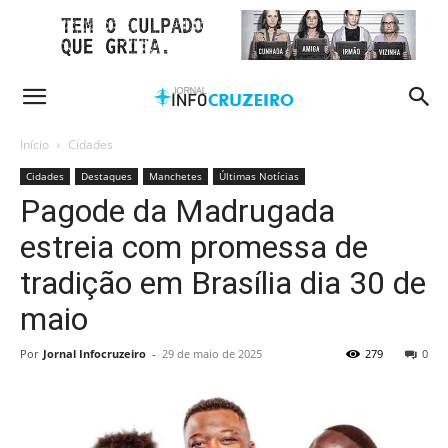
Início
Cidades
Cidades
Destaques
Manchetes
Últimas Notícias
Pagode da Madrugada
estreia com promessa de
tradição em Brasília dia 30 de
maio
Por
Jornal Infocruzeiro
-
29 de maio de 2025
279
0