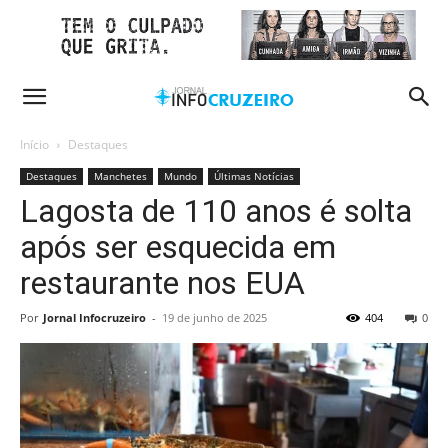
Início
Destaques
Destaques
Manchetes
Mundo
Últimas Notícias
Lagosta de 110 anos é solta
após ser esquecida em
restaurante nos EUA
Por
Jornal Infocruzeiro
-
19 de junho de 2025
404
0