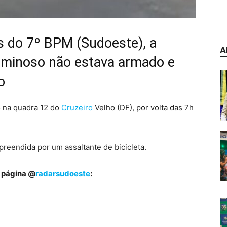
es do 7º BPM (Sudoeste), a
A
iminoso não estava armado e
o
o na quadra 12 do
Cruzeiro
Velho (DF), por volta das 7h
preendida por um assaltante de bicicleta.
a página @
radarsudoeste
: