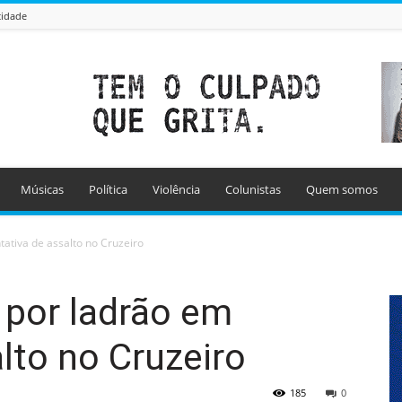
cidade
Músicas
Política
Violência
Colunistas
Quem somos
tativa de assalto no Cruzeiro
 por ladrão em
alto no Cruzeiro
185
0