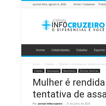
quinta-feira, agosto 6, 2026
Entrar / Cadastrar
Publi
Jornal
Info
Cruzeiro
Home
Celebridades
Cidades
Esporte
Início
Cidades
Mulher é rendida por ladrão em ten
Cidades
Destaques
Manchetes
Últimas Notícias
Mulher é rendida
tentativa de ass
Por
Jornal Infocruzeiro
-
31 de julho de 2025