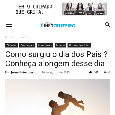
Início
Cidades
Cidades
Destaques
Manchetes
Mundo
Últimas Notícias
Como surgiu o dia dos Pais ?
Conheça a origem desse dia
Por
Jornal Infocruzeiro
-
10 de agosto de 2025
441
0