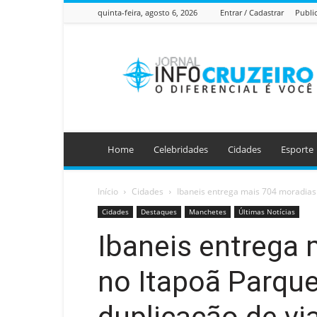
quinta-feira, agosto 6, 2026
Entrar / Cadastrar
Publi
Jornal
Info
Cruzeiro
Home
Celebridades
Cidades
Esporte
Início
Cidades
Ibaneis entrega mais 704 moradias 
Cidades
Destaques
Manchetes
Últimas Notícias
Ibaneis entrega
no Itapoã Parque