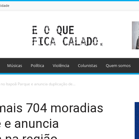
cidade
Músicas
Política
Violência
Colunistas
Quem somos
no Itapoã Parque e anuncia duplicação de...
 mais 704 moradias
 e anuncia