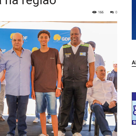
a na região
166
0
A