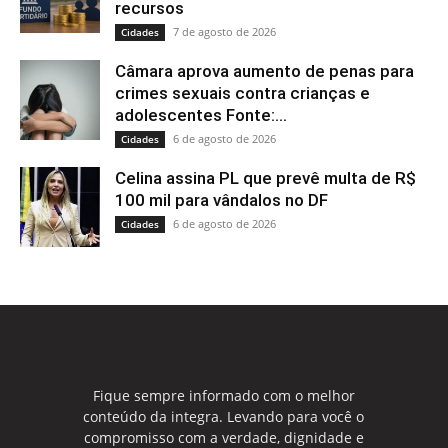
recursos
7 de agosto de 2026
Cidades
Câmara aprova aumento de penas para
crimes sexuais contra crianças e
adolescentes Fonte:...
6 de agosto de 2026
Cidades
Celina assina PL que prevê multa de R$
100 mil para vândalos no DF
6 de agosto de 2026
Cidades
Fique sempre informado com o melhor
conteúdo da integra. Levando para você o
compromisso com a verdade, dignidade e