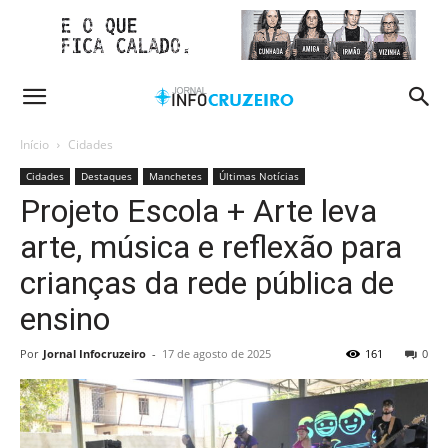
Início
Cidades
Cidades
Destaques
Manchetes
Últimas Notícias
Projeto Escola + Arte leva
arte, música e reflexão para
crianças da rede pública de
ensino
Por
Jornal Infocruzeiro
-
17 de agosto de 2025
161
0