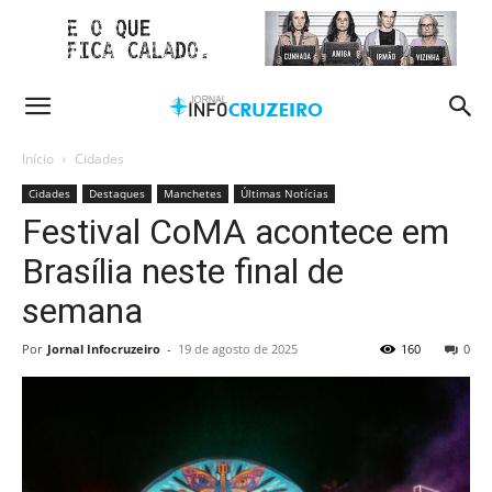
Início
Cidades
Cidades
Destaques
Manchetes
Últimas Notícias
Festival CoMA acontece em
Brasília neste final de
semana
Por
Jornal Infocruzeiro
-
19 de agosto de 2025
160
0