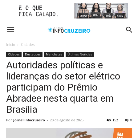
Início
Cidades
Cidades
Destaques
Manchetes
Últimas Notícias
Autoridades políticas e
lideranças do setor elétrico
participam do Prêmio
Abradee nesta quarta em
Brasília
Por
Jornal Infocruzeiro
-
20 de agosto de 2025
152
0