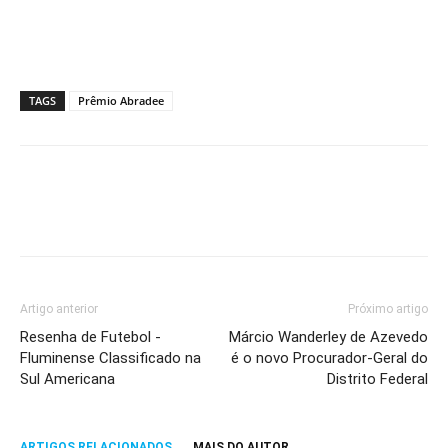
TAGS
Prêmio Abradee
Artigo anterior
Próximo artigo
Resenha de Futebol -
Márcio Wanderley de Azevedo
Fluminense Classificado na
é o novo Procurador-Geral do
Sul Americana
Distrito Federal
ARTIGOS RELACIONADOS
MAIS DO AUTOR