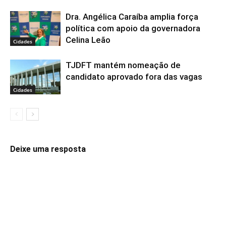
Dra. Angélica Caraíba amplia força
política com apoio da governadora
Celina Leão
Cidades
TJDFT mantém nomeação de
candidato aprovado fora das vagas
Cidades
Deixe uma resposta