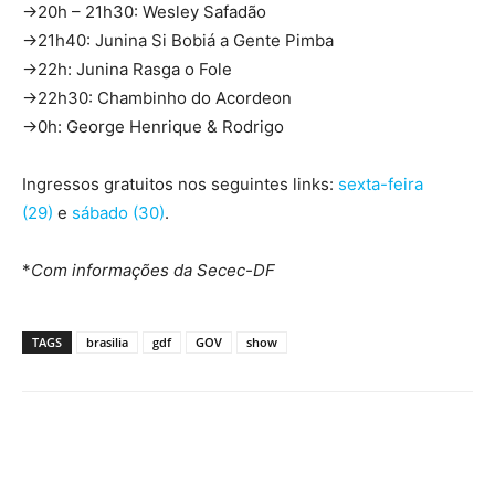
→20h – 21h30: Wesley Safadão
→21h40: Junina Si Bobiá a Gente Pimba
→22h: Junina Rasga o Fole
→22h30: Chambinho do Acordeon
→0h: George Henrique & Rodrigo
Ingressos gratuitos nos seguintes links:
sexta-feira
(29)
e
sábado (30)
.
*
Com informações da Secec-DF
TAGS
brasilia
gdf
GOV
show