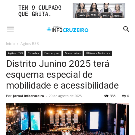
Início
Agitos BSB
Agitos BSB
Cidades
Destaques
Manchetes
Últimas Notícias
Distrito Junino 2025 terá
esquema especial de
mobilidade e acessibilidade
Por
Jornal Infocruzeiro
-
29 de agosto de 2025
338
0