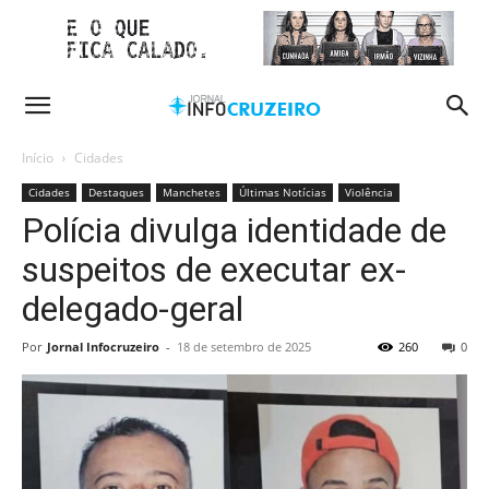
Início
Cidades
Cidades
Destaques
Manchetes
Últimas Notícias
Violência
Polícia divulga identidade de
suspeitos de executar ex-
delegado-geral
Por
Jornal Infocruzeiro
-
18 de setembro de 2025
260
0