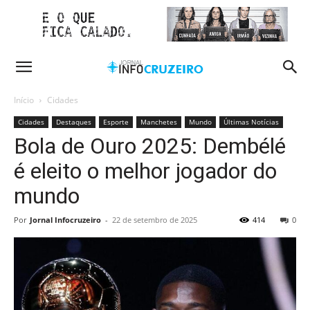
Início
Cidades
Cidades
Destaques
Esporte
Manchetes
Mundo
Últimas Notícias
Bola de Ouro 2025: Dembélé
é eleito o melhor jogador do
mundo
Por
Jornal Infocruzeiro
-
22 de setembro de 2025
414
0