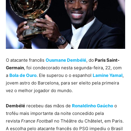
O atacante francês
Ousmane Dembélé
, do
Paris Saint-
Germain
, foi condecorado nesta segunda-feira, 22, com
a
Bola de Ouro
. Ele superou o o espanhol
Lamine Yamal
,
jovem astro do Barcelona, para ser eleito pela primeira
vez o melhor jogador do mundo.
Dembélé
recebeu das mãos de
Ronaldinho Gaúcho
o
troféu mais importante da noite concedido pela
revista
France Football
no Théâtre du Châtelet, em Paris.
A escolha pelo atacante francês do PSG impediu o Brasil