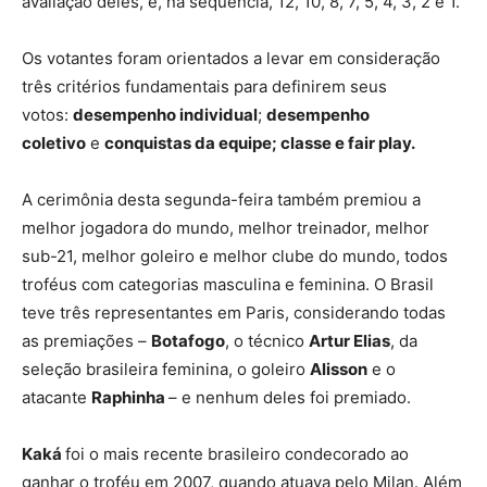
avaliação deles, e, na sequência, 12, 10, 8, 7, 5, 4, 3, 2 e 1.
Os votantes foram orientados a levar em consideração
três critérios fundamentais para definirem seus
votos:
desempenho individual
;
desempenho
coletivo
e
conquistas da equipe; classe e fair play.
A cerimônia desta segunda-feira também premiou a
melhor jogadora do mundo, melhor treinador, melhor
sub-21, melhor goleiro e melhor clube do mundo, todos
troféus com categorias masculina e feminina. O Brasil
teve três representantes em Paris, considerando todas
as premiações –
Botafogo
, o técnico
Artur Elias
, da
seleção brasileira feminina, o goleiro
Alisson
e o
atacante
Raphinha
– e nenhum deles foi premiado.
Kaká
foi o mais recente brasileiro condecorado ao
ganhar o troféu em 2007, quando atuava pelo Milan. Além