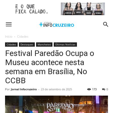
Início
Cidades
Cidades
Destaques
Manchetes
Últimas Notícias
Festival Paredão Ocupa o
Museu acontece nesta
semana em Brasília, No
CCBB
Por
Jornal Infocruzeiro
-
23 de setembro de 2025
173
0