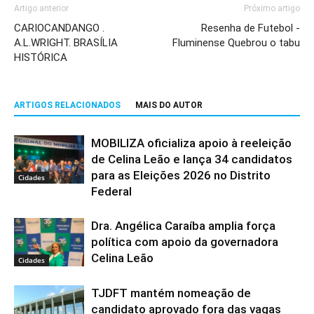
Artigo anterior
Próximo artigo
CARIOCANDANGO .
Resenha de Futebol -
A.L.WRIGHT. BRASÍLIA
Fluminense Quebrou o tabu
HISTÓRICA
ARTIGOS RELACIONADOS
MAIS DO AUTOR
MOBILIZA oficializa apoio à reeleição
de Celina Leão e lança 34 candidatos
para as Eleições 2026 no Distrito
Cidades
Federal
Dra. Angélica Caraíba amplia força
política com apoio da governadora
Celina Leão
Cidades
TJDFT mantém nomeação de
candidato aprovado fora das vagas