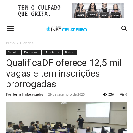
Início
Cidades
Cidades
Destaques
Manchetes
Política
QualificaDF oferece 12,5 mil
vagas e tem inscrições
prorrogadas
Por
Jornal Infocruzeiro
-
29 de setembro de 2025
356
0