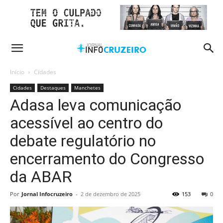
Início
Cidades
Cidades
Destaques
Manchetes
Adasa leva comunicação
acessível ao centro do
debate regulatório no
encerramento do Congresso
da ABAR
Por
Jornal Infocruzeiro
-
2 de dezembro de 2025
153
0