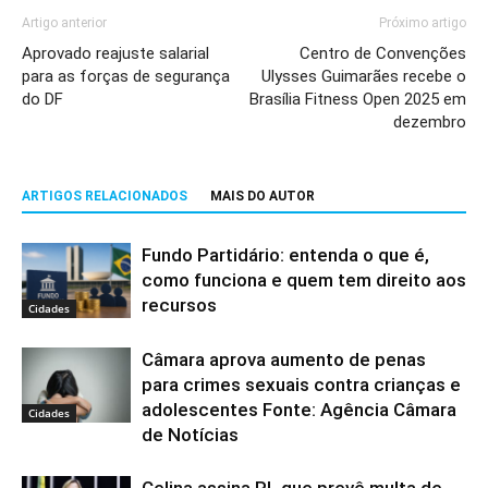
Artigo anterior
Próximo artigo
Aprovado reajuste salarial
Centro de Convenções
para as forças de segurança
Ulysses Guimarães recebe o
do DF
Brasília Fitness Open 2025 em
dezembro
ARTIGOS RELACIONADOS
MAIS DO AUTOR
Fundo Partidário: entenda o que é,
como funciona e quem tem direito aos
recursos
Cidades
Câmara aprova aumento de penas
para crimes sexuais contra crianças e
adolescentes Fonte: Agência Câmara
Cidades
de Notícias
Celina assina PL que prevê multa de