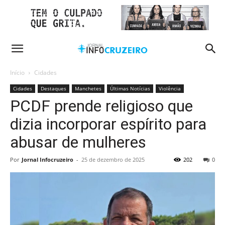
Início
Cidades
Cidades
Destaques
Manchetes
Últimas Notícias
Violência
PCDF prende religioso que
dizia incorporar espírito para
abusar de mulheres
Por
Jornal Infocruzeiro
-
25 de dezembro de 2025
202
0